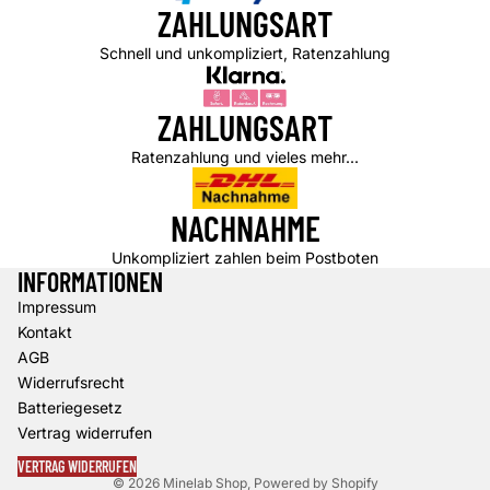
ZAHLUNGSART
Schnell und unkompliziert, Ratenzahlung
ZAHLUNGSART
Ratenzahlung und vieles mehr...
NACHNAHME
Unkompliziert zahlen beim Postboten
INFORMATIONEN
Impressum
Datenschutzerklärung
Kontakt
Widerrufsrecht
AGB
AGB
Widerrufsrecht
Versand
Batteriegesetz
Kontaktinformationen
Vertrag widerrufen
Impressum
VERTRAG WIDERRUFEN
© 2026
Minelab Shop
, Powered by Shopify