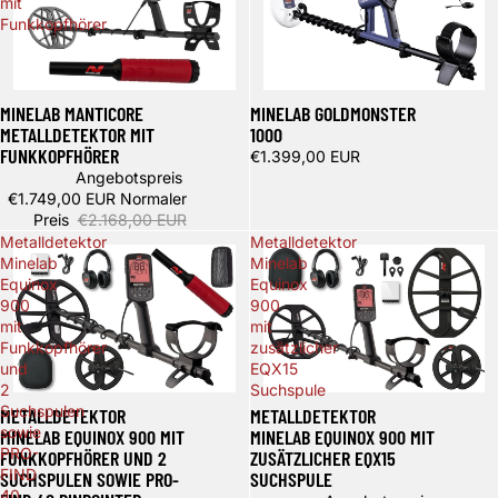
mit
Funkkopfhörer
Ausverkauft
Spare 419,00 €
MINELAB GOLDMONSTER
MINELAB MANTICORE
1000
METALLDETEKTOR MIT
FUNKKOPFHÖRER
€1.399,00 EUR
Angebotspreis
€1.749,00 EUR
Normaler
Preis
€2.168,00 EUR
Metalldetektor
Metalldetektor
Minelab
Minelab
Equinox
Equinox
900
900
mit
mit
Funkkopfhörer
zusätzlicher
und
EQX15
2
Suchspule
Spare 169,00 €
Spare 409,00 €
Suchspulen
METALLDETEKTOR
METALLDETEKTOR
sowie
MINELAB EQUINOX 900 MIT
MINELAB EQUINOX 900 MIT
PRO-
FUNKKOPFHÖRER UND 2
ZUSÄTZLICHER EQX15
FIND
SUCHSPULEN SOWIE PRO-
SUCHSPULE
40