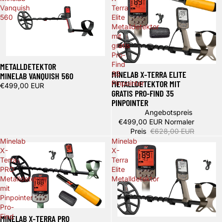
Vanquish
Terra
560
Elite
Metalldetektor
mit
gratis
Pro-
Find
METALLDETEKTOR
Ausverkauft
MINELAB X-TERRA ELITE
35
MINELAB VANQUISH 560
METALLDETEKTOR MIT
Pinpointer
€499,00 EUR
GRATIS PRO-FIND 35
PINPOINTER
Angebotspreis
€499,00 EUR
Normaler
Preis
€628,00 EUR
Minelab
Minelab
X-
X-
Terra
Terra
PRO
Elite
Metalldetektor
Metalldetektor
mit
Pinpointer
Pro-
Ausverkauft
Find
MINELAB X-TERRA PRO
Ausverkauft