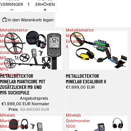
VERRINGERN
ERHÖHEN
In den Warenkorb legen
Metalldetektor
Metalldetektor
Minelab
Minelab
Manticore
Excalibur
mit
II
zusätzlicher
M9
und
M15
Spare 668,00 €
Suchspule
METALLDETEKTOR
METALLDETEKTOR
MINELAB MANTICORE MIT
MINELAB EXCALIBUR II
ZUSÄTZLICHER M9 UND
€1.999,00 EUR
M15 SUCHSPULE
Angebotspreis
€1.999,00 EUR
Normaler
Preis
€2.667,00 EUR
Minelab
Minelab
Manticore
Goldmonster
Metalldetektor
1000