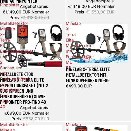
FIND 40 PINPOINTER
Angebotspreis
Pinpointer
Angebotspreis
€1.149,00 EUR
Normaler
€1.149,00 EUR
Normaler
Preis
€1.558,00 EUR
Preis
€1.318,00 EUR
Metalldetektor
Minelab
Minelab
X-
X-
Terra
Terra
Elite
Elite
Metalldetektor
Expeditionspaket
mit
(mit
Funkkopfhörer
2
ML-
Ausverkauft
Suchspulen
85
MINELAB X-TERRA ELITE
Spare 169,00 €
METALLDETEKTOR
und
METALLDETEKTOR MIT
MINELAB X-TERRA ELITE
Funkkopfhörer)
FUNKKOPFHÖRER ML-85
EXPEDITIONSPAKET (MIT 2
sowie
€499,00 EUR
SUCHSPULEN UND
Pinpointer
FUNKKOPFHÖRER) SOWIE
Pro-
PINPOINTER PRO-FIND 40
Find
40
Angebotspreis
€699,00 EUR
Normaler
Preis
€868,00 EUR
Metalldetektor
Minelab
Minelab
X-