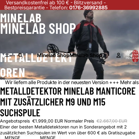
Versandkostenfrei ab 100 € - Blitzversand -
Bestpreisgarantie - Telefon:
0176-36992885
MINELAB
MINELAB SHOP
ARTIKEL
METALLDETEKT
Minelab Shop
Minelab Shop
WARENK
INSGESA
0
OREN
Wir liefern alle Produkte in der neuesten Version +++ Mehr 
DEO
METALLDETEKTOR MINELAB MANTICORE
IELEN
MIT ZUSÄTZLICHER M9 UND M15
SUCHSPULE
Angebotspreis
€1.999,00 EUR
Normaler Preis
€2.667,00 EUR
Einer der besten Metalldetektoren nun in Sonderangebot mit 2
zusätzlichen Suchspulen im Wert von über 600 € als Gratiszugabe
MENGE
MENGE