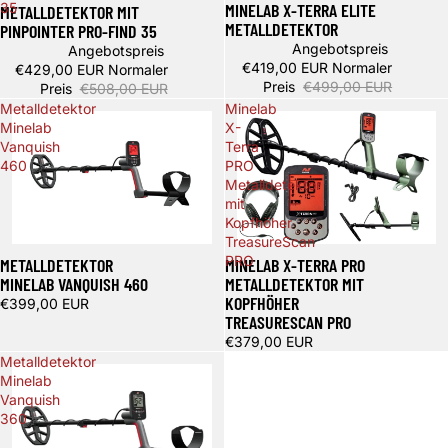
MINELAB X-TERRA ELITE
35
METALLDETEKTOR MIT
METALLDETEKTOR
PINPOINTER PRO-FIND 35
Angebotspreis
Angebotspreis
€419,00 EUR
Normaler
€429,00 EUR
Normaler
Preis
€499,00 EUR
Preis
€508,00 EUR
Metalldetektor
Minelab
Minelab
X-
Vanquish
Terra
460
PRO
Metalldetektor
mit
Kopfhöher
TreasureScan
PRO
METALLDETEKTOR
MINELAB X-TERRA PRO
MINELAB VANQUISH 460
METALLDETEKTOR MIT
KOPFHÖHER
€399,00 EUR
TREASURESCAN PRO
€379,00 EUR
Metalldetektor
Minelab
Vanquish
360