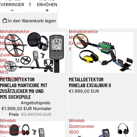
VERRINGERN
ERHÖHEN
In den Warenkorb legen
Metalldetektor
Metalldetektor
Minelab
Minelab
Manticore
Excalibur
mit
II
zusätzlicher
M9
und
M15
Spare 668,00 €
Suchspule
METALLDETEKTOR
METALLDETEKTOR
MINELAB MANTICORE MIT
MINELAB EXCALIBUR II
ZUSÄTZLICHER M9 UND
€1.999,00 EUR
M15 SUCHSPULE
Angebotspreis
€1.999,00 EUR
Normaler
Preis
€2.667,00 EUR
Minelab
Minelab
Manticore
Goldmonster
Metalldetektor
1000