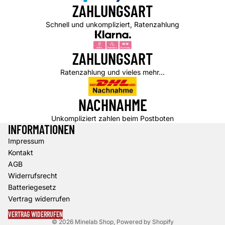
ZAHLUNGSART
Schnell und unkompliziert, Ratenzahlung
ZAHLUNGSART
Ratenzahlung und vieles mehr...
NACHNAHME
Unkompliziert zahlen beim Postboten
INFORMATIONEN
Impressum
Datenschutzerklärung
Kontakt
Widerrufsrecht
AGB
AGB
Widerrufsrecht
Versand
Batteriegesetz
Kontaktinformationen
Vertrag widerrufen
Impressum
VERTRAG WIDERRUFEN
© 2026
Minelab Shop
, Powered by Shopify