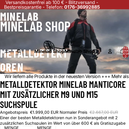
Versandkostenfrei ab 100 € - Blitzversand -
Bestpreisgarantie - Telefon:
0176-36992885
MINELAB
MINELAB SHOP
ARTIKEL
METALLDETEKT
Minelab Shop
Minelab Shop
WARENK
INSGESA
0
OREN
Wir liefern alle Produkte in der neuesten Version +++ Mehr 
DEO
METALLDETEKTOR MINELAB MANTICORE
IELEN
MIT ZUSÄTZLICHER M9 UND M15
SUCHSPULE
Angebotspreis
€1.999,00 EUR
Normaler Preis
€2.667,00 EUR
Einer der besten Metalldetektoren nun in Sonderangebot mit 2
zusätzlichen Suchspulen im Wert von über 600 € als Gratiszugabe
MENGE
MENGE