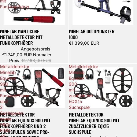
mit
Funkkopfhörer
Ausverkauft
Spare 419,00 €
MINELAB GOLDMONSTER
MINELAB MANTICORE
1000
METALLDETEKTOR MIT
FUNKKOPFHÖRER
€1.399,00 EUR
Angebotspreis
€1.749,00 EUR
Normaler
Preis
€2.168,00 EUR
Metalldetektor
Metalldetektor
Minelab
Minelab
Equinox
Equinox
900
900
mit
mit
Funkkopfhörer
zusätzlicher
und
EQX15
2
Suchspule
Spare 169,00 €
Spare 409,00 €
Suchspulen
METALLDETEKTOR
METALLDETEKTOR
sowie
MINELAB EQUINOX 900 MIT
MINELAB EQUINOX 900 MIT
PRO-
FUNKKOPFHÖRER UND 2
ZUSÄTZLICHER EQX15
FIND
SUCHSPULEN SOWIE PRO-
SUCHSPULE
40