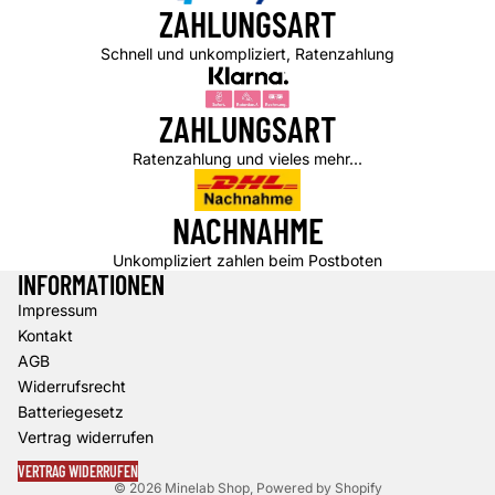
ZAHLUNGSART
Schnell und unkompliziert, Ratenzahlung
ZAHLUNGSART
Ratenzahlung und vieles mehr...
NACHNAHME
Unkompliziert zahlen beim Postboten
INFORMATIONEN
Impressum
Datenschutzerklärung
Kontakt
Widerrufsrecht
AGB
AGB
Widerrufsrecht
Versand
Batteriegesetz
Kontaktinformationen
Vertrag widerrufen
Impressum
VERTRAG WIDERRUFEN
© 2026
Minelab Shop
, Powered by Shopify