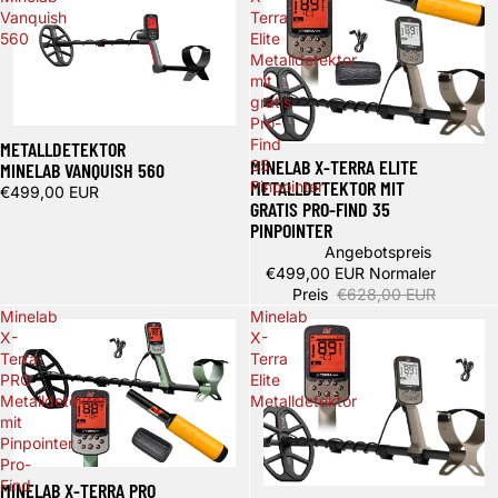
Vanquish
Terra
560
Elite
Metalldetektor
mit
gratis
Pro-
Find
METALLDETEKTOR
Ausverkauft
MINELAB X-TERRA ELITE
35
MINELAB VANQUISH 560
METALLDETEKTOR MIT
Pinpointer
€499,00 EUR
GRATIS PRO-FIND 35
PINPOINTER
Angebotspreis
€499,00 EUR
Normaler
Preis
€628,00 EUR
Minelab
Minelab
X-
X-
Terra
Terra
PRO
Elite
Metalldetektor
Metalldetektor
mit
Pinpointer
Pro-
Ausverkauft
Find
MINELAB X-TERRA PRO
Ausverkauft