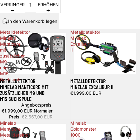
VERRINGERN
ERHÖHEN
In den Warenkorb legen
Metalldetektor
Metalldetektor
Minelab
Minelab
Manticore
Excalibur
mit
II
zusätzlicher
M9
und
M15
Spare 668,00 €
Suchspule
METALLDETEKTOR
METALLDETEKTOR
MINELAB MANTICORE MIT
MINELAB EXCALIBUR II
ZUSÄTZLICHER M9 UND
€1.999,00 EUR
M15 SUCHSPULE
Angebotspreis
€1.999,00 EUR
Normaler
Preis
€2.667,00 EUR
Minelab
Minelab
Manticore
Goldmonster
Metalldetektor
1000