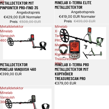
MINELAB X-TERRA ELITE
35
METALLDETEKTOR MIT
METALLDETEKTOR
PINPOINTER PRO-FIND 35
Angebotspreis
Angebotspreis
€419,00 EUR
Normaler
€429,00 EUR
Normaler
Preis
€499,00 EUR
Preis
€508,00 EUR
Metalldetektor
Minelab
Minelab
X-
Vanquish
Terra
460
PRO
Metalldetektor
mit
Kopfhöher
TreasureScan
PRO
METALLDETEKTOR
MINELAB X-TERRA PRO
MINELAB VANQUISH 460
METALLDETEKTOR MIT
KOPFHÖHER
€399,00 EUR
TREASURESCAN PRO
€379,00 EUR
Metalldetektor
Minelab
Vanquish
360