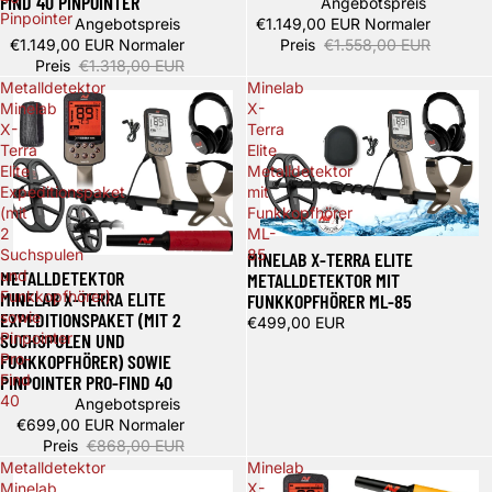
FIND 40 PINPOINTER
Angebotspreis
Pinpointer
Angebotspreis
€1.149,00 EUR
Normaler
€1.149,00 EUR
Normaler
Preis
€1.558,00 EUR
Preis
€1.318,00 EUR
Metalldetektor
Minelab
Minelab
X-
X-
Terra
Terra
Elite
Elite
Metalldetektor
Expeditionspaket
mit
(mit
Funkkopfhörer
2
ML-
Ausverkauft
Suchspulen
85
MINELAB X-TERRA ELITE
Spare 169,00 €
METALLDETEKTOR
und
METALLDETEKTOR MIT
MINELAB X-TERRA ELITE
Funkkopfhörer)
FUNKKOPFHÖRER ML-85
EXPEDITIONSPAKET (MIT 2
sowie
€499,00 EUR
SUCHSPULEN UND
Pinpointer
FUNKKOPFHÖRER) SOWIE
Pro-
PINPOINTER PRO-FIND 40
Find
40
Angebotspreis
€699,00 EUR
Normaler
Preis
€868,00 EUR
Metalldetektor
Minelab
Minelab
X-