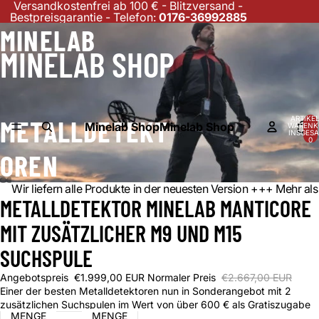
Versandkostenfrei ab 100 € - Blitzversand -
Bestpreisgarantie - Telefon:
0176-36992885
MINELAB
MINELAB SHOP
ARTIKEL
METALLDETEKT
Minelab Shop
Minelab Shop
WARENK
INSGESA
0
OREN
Wir liefern alle Produkte in der neuesten Version +++ Mehr 
DEO
METALLDETEKTOR MINELAB MANTICORE
IELEN
MIT ZUSÄTZLICHER M9 UND M15
SUCHSPULE
Angebotspreis
€1.999,00 EUR
Normaler Preis
€2.667,00 EUR
Einer der besten Metalldetektoren nun in Sonderangebot mit 2
zusätzlichen Suchspulen im Wert von über 600 € als Gratiszugabe
MENGE
MENGE