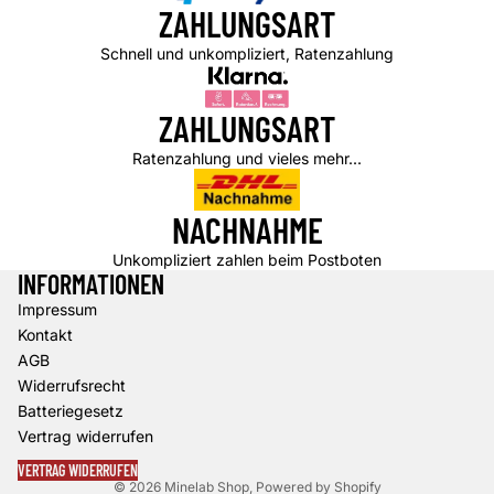
ZAHLUNGSART
Schnell und unkompliziert, Ratenzahlung
ZAHLUNGSART
Ratenzahlung und vieles mehr...
NACHNAHME
Unkompliziert zahlen beim Postboten
INFORMATIONEN
Impressum
Datenschutzerklärung
Kontakt
Widerrufsrecht
AGB
AGB
Widerrufsrecht
Versand
Batteriegesetz
Kontaktinformationen
Vertrag widerrufen
Impressum
VERTRAG WIDERRUFEN
© 2026
Minelab Shop
, Powered by Shopify