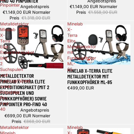
FIND 40 PINPOINTER
Angebotspreis
Pinpointer
Angebotspreis
€1.149,00 EUR
Normaler
€1.149,00 EUR
Normaler
Preis
€1.558,00 EUR
Preis
€1.318,00 EUR
Metalldetektor
Minelab
Minelab
X-
X-
Terra
Terra
Elite
Elite
Metalldetektor
Expeditionspaket
mit
(mit
Funkkopfhörer
2
ML-
Ausverkauft
Suchspulen
85
MINELAB X-TERRA ELITE
Spare 169,00 €
METALLDETEKTOR
und
METALLDETEKTOR MIT
MINELAB X-TERRA ELITE
Funkkopfhörer)
FUNKKOPFHÖRER ML-85
EXPEDITIONSPAKET (MIT 2
sowie
€499,00 EUR
SUCHSPULEN UND
Pinpointer
FUNKKOPFHÖRER) SOWIE
Pro-
PINPOINTER PRO-FIND 40
Find
40
Angebotspreis
€699,00 EUR
Normaler
Preis
€868,00 EUR
Metalldetektor
Minelab
Minelab
X-