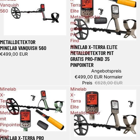
Vanquish
Terra
560
Elite
Metalldetektor
mit
gratis
Pro-
Find
METALLDETEKTOR
Ausverkauft
MINELAB X-TERRA ELITE
35
MINELAB VANQUISH 560
METALLDETEKTOR MIT
Pinpointer
€499,00 EUR
GRATIS PRO-FIND 35
PINPOINTER
Angebotspreis
€499,00 EUR
Normaler
Preis
€628,00 EUR
Minelab
Minelab
X-
X-
Terra
Terra
PRO
Elite
Metalldetektor
Metalldetektor
mit
Pinpointer
Pro-
Ausverkauft
Find
MINELAB X-TERRA PRO
Ausverkauft