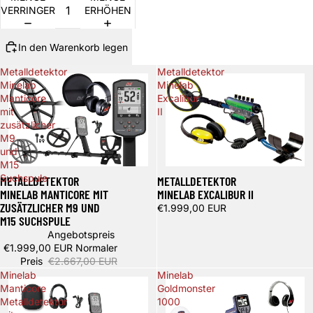
VERRINGERN
ERHÖHEN
In den Warenkorb legen
Metalldetektor
Metalldetektor
Minelab
Minelab
Manticore
Excalibur
mit
II
zusätzlicher
M9
und
M15
Spare 668,00 €
Suchspule
METALLDETEKTOR
METALLDETEKTOR
MINELAB MANTICORE MIT
MINELAB EXCALIBUR II
ZUSÄTZLICHER M9 UND
€1.999,00 EUR
M15 SUCHSPULE
Angebotspreis
€1.999,00 EUR
Normaler
Preis
€2.667,00 EUR
Minelab
Minelab
Manticore
Goldmonster
Metalldetektor
1000