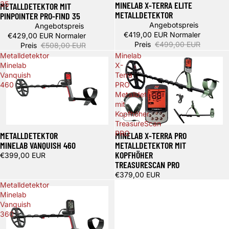
MINELAB X-TERRA ELITE
35
METALLDETEKTOR MIT
METALLDETEKTOR
PINPOINTER PRO-FIND 35
Angebotspreis
Angebotspreis
€419,00 EUR
Normaler
€429,00 EUR
Normaler
Preis
€499,00 EUR
Preis
€508,00 EUR
Metalldetektor
Minelab
Minelab
X-
Vanquish
Terra
460
PRO
Metalldetektor
mit
Kopfhöher
TreasureScan
PRO
METALLDETEKTOR
MINELAB X-TERRA PRO
MINELAB VANQUISH 460
METALLDETEKTOR MIT
KOPFHÖHER
€399,00 EUR
TREASURESCAN PRO
€379,00 EUR
Metalldetektor
Minelab
Vanquish
360